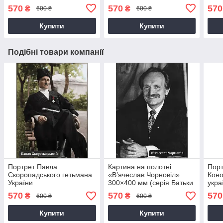
української нації)
укра
570
570
570
₴
₴
600 ₴
600 ₴
Купити
Купити
Подібні товари компанії
Портрет Павла
Картина на полотні
Порт
Скоропадського гетьмана
«В’ячеслав Чорновіл»
Коно
України
300×400 мм (серія Батьки
укра
української нації)
570
570
570
₴
₴
600 ₴
600 ₴
Купити
Купити