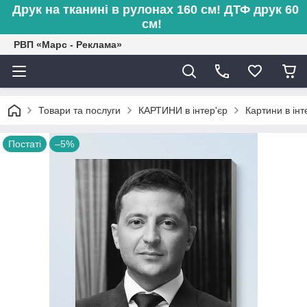
Друк на тканині в рулонах 160 см! ДТФ друк 60
см!
РВП «Марс - Реклама»
Товари та послуги
КАРТИНИ в інтер'єр
Картини в інт
Постаті
–5%