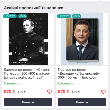
Акційні пропозиції та новинки
Постаті
–5%
Постаті
–5%
Картина на полотні «Симон
Портрет на полотні
Петлюра» 300×400 мм (серія
«Володимир Зеленський»
Батьки української нації)
300×400 мм | Президент
України
В наявності
В наявності
570
570
₴
₴
600 ₴
600 ₴
Купити
Купити