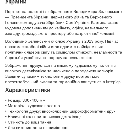
України
Портрет на полотні із зображенням Володимира Зеленського
— Президента України, державного діяча та Верховного
Головнокомандувача Збройних Сил України. Картина стане
чудовим доповненням до кабінету, офісу, навчального
закладу, громадського простору або патріотичної колекції.
Володимир Зеленський очолює Україну з 2019 року. Під час
повномасштабної війни став одним із найвідоміших
політичних лідерів світу та символом стійкості, незламності та
боротьби українського народу за незалежність.
Зображення друкується на якісному художньому полотні з
високою деталізацією та насиченою передачею кольорів.
Завдяки сучасним технологіям друку портрет має
презентабельний вигляд та гармонійно вписується в інтер'єр.
Характеристики
• Розмір: 300×400 мм
• Матеріал: художнє полотно
• Технологія друку: високоякісний широкоформатний друк
• Насичені кольори та висока деталізація
• Стійкість до вицвітання
• Для використання в приміщенні