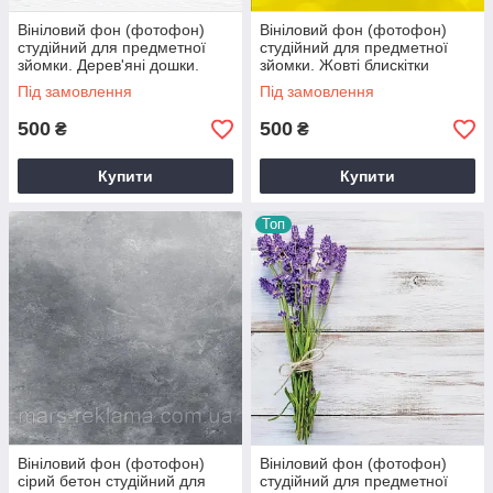
Вініловий фон (фотофон)
Вініловий фон (фотофон)
студійний для предметної
студійний для предметної
зйомки. Дерев'яні дошки.
зйомки. Жовті блискітки
Білий
Під замовлення
Під замовлення
500
500
₴
₴
Купити
Купити
Топ
Вініловий фон (фотофон)
Вініловий фон (фотофон)
сірий бетон студійний для
студійний для предметної