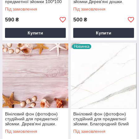
предметної зйомки 100*100
зйомки.Дерев'яні дошки.
см.
Лаванда. Білий
Під замовлення
Під замовлення
590
500
₴
₴
Купити
Купити
Новинка
Вініловий фон (фотофон)
Вініловий фон (фотофон)
студійний для предметної
студійний для предметної
зйомки. Дерев'яні дошки.
зйомки. Благородний білий
Рожевий
мармур
Під замовлення
Під замовлення