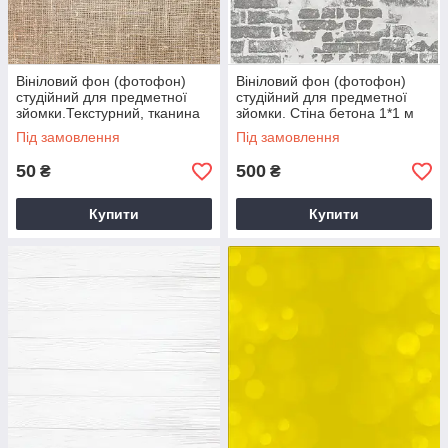
Вініловий фон (фотофон)
Вініловий фон (фотофон)
студійний для предметної
студійний для предметної
зйомки.Текстурний, тканина
зйомки. Стіна бетона 1*1 м
льон бавовна мішковина.
Під замовлення
Під замовлення
Коричневий
50
500
₴
₴
Купити
Купити