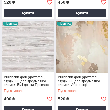
520
450
₴
₴
Купити
Купити
Новинка
Новинка
Вініловий фон (фотофон)
Вініловий фон (фотофон)
студійний для предметної
студійний для предметної
зйомки. Білі дошки Прованс
зйомки. Абстракція
коричнево-золота
Під замовлення
Під замовлення
400
520
₴
₴
Купити
Купити