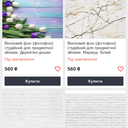
Вініловий фон (фотофон)
Вініловий фон (фотофон)
студійний для предметної
студійний для предметної
зйомки. Дерев'яні дошки.
зйомки. Мармур. Білий
Тюльпани. Світлий блакитний
Під замовлення
Під замовлення
560
560
₴
₴
Купити
Купити