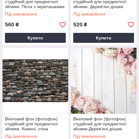
студійний для предметної
студійний для предметної
зйомки. Пісок з черепашками
зйомки. Дерев'яні дошки.
Блакитний
Під замовлення
Під замовлення
560
520
₴
₴
Купити
Купити
Вініловий фон (фотофон)
Вініловий фон (фотофон)
студійний для предметної
студійний для предметної
зйомки. Камені, стіна
зйомки.Дерев'яні дошки.
Білий
Під замовлення
Під замовлення