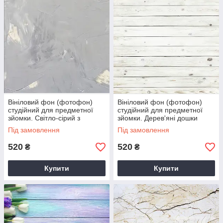
Вініловий фон (фотофон)
Вініловий фон (фотофон)
студійний для предметної
студійний для предметної
зйомки. Світло-сірий з
зйомки. Дерев'яні дошки
золотом
пофарбовані . Білий
Під замовлення
Під замовлення
520
520
₴
₴
Купити
Купити