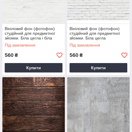
Вініловий фон (фотофон)
Вініловий фон (фотофон)
студійний для предметної
студійний для предметної
зйомки. Біла цегла і біла
зйомки. Біла цегла
штукатурка
Під замовлення
Під замовлення
560
560
₴
₴
Купити
Купити