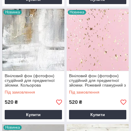
Новинка
Новинка
Вініловий фон (фотофон)
Вініловий фон (фотофон)
студійний для предметної
студійний для предметної
зйомки. Кольорова
зйомки. Рожевий гламурний з
штукатурка
блискітками
Під замовлення
Під замовлення
520
520
₴
₴
Купити
Купити
Новинка