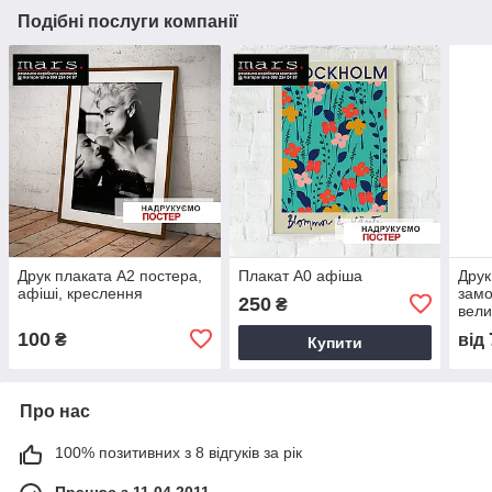
Подібні послуги компанії
Друк плаката А2 постера,
Плакат А0 афіша
Друк
афіші, креслення
замо
250
₴
вели
Інте
100
₴
від
Купити
плак
Про нас
100% позитивних з 8 відгуків за рік
Працює з 11.04.2011