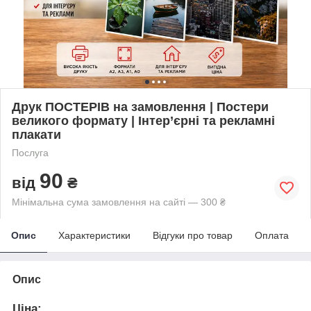
Друк ПОСТЕРІВ на замовлення | Постери
великого формату | Інтер’єрні та рекламні
плакати
Послуга
90
від
₴
Мінімальна сума замовлення на сайті — 300 ₴
Опис
Характеристики
Відгуки про товар
Оплата
Опис
Ціна: