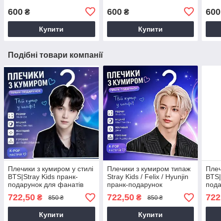
600
600
600
₴
₴
Купити
Купити
Подібні товари компанії
Плечики з кумиром у стилі
Плечики з кумиром типаж
Плеч
BTS|Stray Kids пранк-
Stray Kids / Felix / Hyunjin
BTS|
подарунок для фанатів
пранк-подарунок
пода
722,50
722,50
722
₴
₴
850 ₴
850 ₴
Купити
Купити