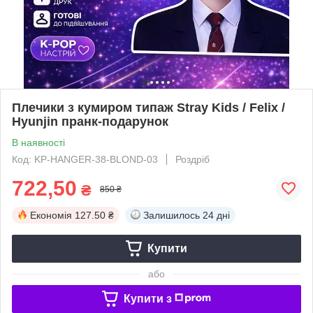
Плечики з кумиром типаж Stray Kids / Felix /
Hyunjin пранк-подарунок
В наявності
Код: KP-HANGER-38-BLOND-03
Роздріб
722,50
₴
850 ₴
Економія
127.50 ₴
Залишилось
24 дні
Купити
або
Купити з