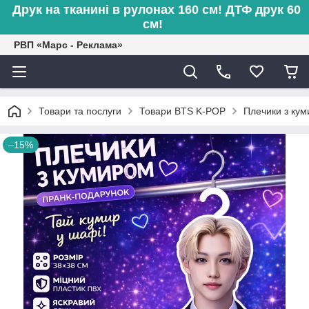
Друк на тканині в рулонах 160 см! ДТФ друк 60
см!
РВП «Марс - Реклама»
Товари та послуги
Товари BTS K-POP
Плечики з куми
–15%