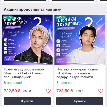
Акційні пропозиції та новинки
–15%
–15%
Плечики з кумиром типаж
Плечики з кумиром у стилі
Stray Kids / Felix / Hyunjin
BTS|Stray Kids пранк-
пранк-подарунок
подарунок для фанатів
В наявності
В наявності
722,50
722,50
₴
₴
850 ₴
850 ₴
Купити
Купити