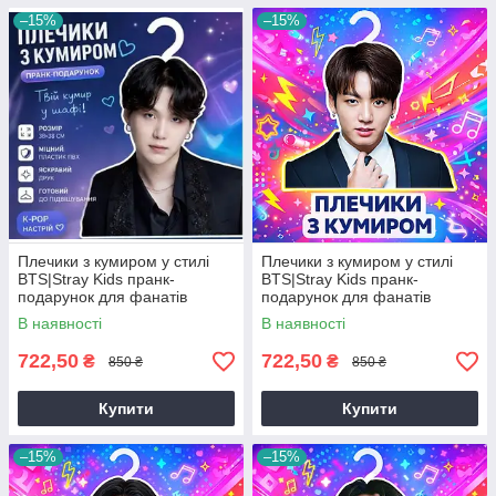
–15%
–15%
Плечики з кумиром у стилі
Плечики з кумиром у стилі
BTS|Stray Kids пранк-
BTS|Stray Kids пранк-
подарунок для фанатів
подарунок для фанатів
В наявності
В наявності
722,50
722,50
₴
₴
850 ₴
850 ₴
Купити
Купити
–15%
–15%