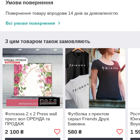
Умови повернення
Повернення товару впродовж 14 днів за домовленістю
Всі умови повернення
З цим товаром також замовляють
Фотозона 2 х 2 Press wall
Футболка з принтом
Рост
пресс вол ОРЕНДА та
серіал Friends Друзі.
Юнги
ПРОДАЖ
Бавовна.
Boys
будь
2 100
580
1 5
₴
₴
під 