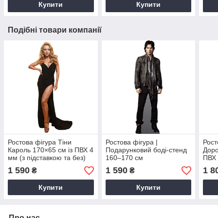
Купити
Купити
Подібні товари компанії
Ростова фігура Тіни
Ростова фігура |
Рост
Кароль 170×65 см із ПВХ 4
Подарунковий боді-стенд
Доро
мм (з підставкою та без)
160–170 см
ПВХ 
повнорозмірний боді-
без)
1 590
1 590
1 8
₴
₴
стенд
боді
Купити
Купити
Про нас