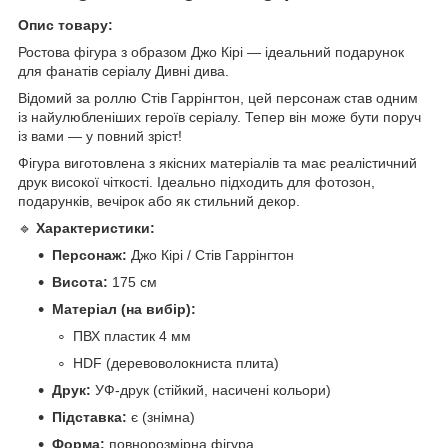
Опис товару:
Ростова фігура з образом Джо Кірі — ідеальний подарунок
для фанатів серіалу Дивні дива.
Відомий за роллю Стів Гаррінгтон, цей персонаж став одним
із найулюбленіших героїв серіалу. Тепер він може бути поруч
із вами — у повний зріст!
Фігура виготовлена з якісних матеріалів та має реалістичний
друк високої чіткості. Ідеально підходить для фотозон,
подарунків, вечірок або як стильний декор.
🔹
Характеристики:
Персонаж:
Джо Кірі / Стів Гаррінгтон
Висота:
175 см
Матеріал (на вибір):
ПВХ пластик 4 мм
HDF (деревоволокниста плита)
Друк:
УФ-друк (стійкий, насичені кольори)
Підставка:
є (знімна)
Форма:
повнорозмірна фігура