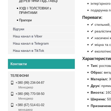
ДЕРЕВ"ЯНІЙ ПІДСТАВЦІ
інтер’єрного
ХУДІ І ТОЛСТОВКИ з
подарунка по
ПРИНТАМИ
Переваги:
Прапори
✔ стильний,
Відгуки
✔ реалістичн
Наш канал в Viber
✔ насичені к
Наш канал в Telegram
✔ міцна та с
Наш канал в TikTok
✔ екологічн
Характеристи
Контакти
Тип:
ростова
Образ:
вига
Матеріал:
Х
+380 (99) 234-04-87
Друк:
прямий
Менеджер
Висота:
160
+380 (99) 770-58-50
Менеджер
Ширина:
50
+380 (67) 514-61-02
Призначенн
менеджер