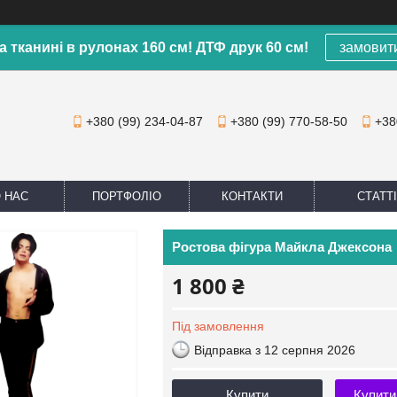
а тканині в рулонах 160 см! ДТФ друк 60 см!
замовит
+380 (99) 234-04-87
+380 (99) 770-58-50
+38
 НАС
ПОРТФОЛІО
КОНТАКТИ
СТАТТІ
Ростова фігура Майкла Джексона
1 800 ₴
Під замовлення
Відправка з 12 серпня 2026
Купити
Купити