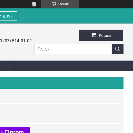
Кошик
и друк
Кошик
0 (67) 514-61-02
 з