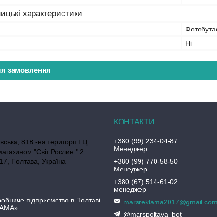
ицькі характеристики
Фотобут
Ні
ля замовлення
+380 (99) 234-04-87
вська, 81В -на території ТЦ
Менеджер
агазином "Світ Рослин " 2
 17, Полтава, Україна
+380 (99) 770-58-50
Менеджер
+380 (67) 514-61-02
менеджер
обниче підприємство в Полтаві
marsreklama2017@gmail.co
ЛАМА»
@marspoltava_bot