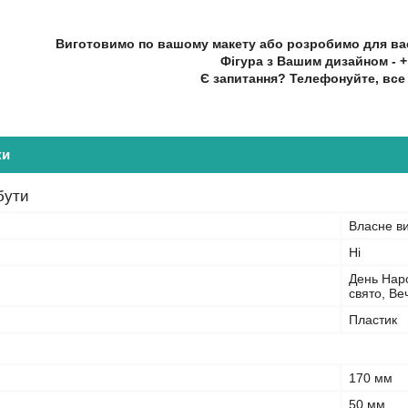
Виготовимо по вашому макету або розробимо для ва
Фігура з Вашим дизайном - + 
Є запитання? Телефонуйте, все
ки
бути
Власне в
Ні
День Наро
свято, Ве
Пластик
170 мм
50 мм