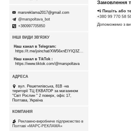
Замовлення т
📲
Пишіть або т
marsreklama2017@gmail.com
+380 99 770 58 50
@marspoltava_bot
Допоможемо з ви
+380997705850
ІНШІ ВИДИ ЗВ'ЯЗКУ
Наш канал в Telegram
https://t.me/joinchat/XW56xnEIYIQ3ZTJi
Наш канал в TikTok
https://www.tiktok.com/@marspoltava
вул. Решетилівська, 81В -на
території ТЦ ЕКВАТОР за магазином
"Світ Рослин " 2 поверх, офіс 17,
Полтава, Україна
Рекламно-виробниче підприємство в
Полтаві «МАРС-РЕКЛАМА»