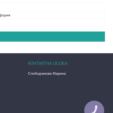
афория
Слободчикова Марина
m
КНОПКА
ЗВ'ЯЗКУ