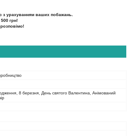
с з урахуванням ваших побажань.
500 грн!
 розповімо!
иробництво
дження, 8 березня, День святого Валентина, Анімований
чір