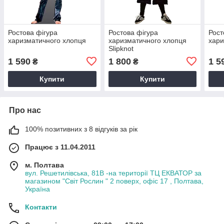
Ростова фігура
Ростова фігура
Рост
харизматичного хлопця
харизматичного хлопця
хари
Slipknot
1 590
1 800
1 5
₴
₴
Купити
Купити
Про нас
100% позитивних з 8 відгуків за рік
Працює з 11.04.2011
м. Полтава
вул. Решетилівська, 81В -на території ТЦ ЕКВАТОР за
магазином "Світ Рослин " 2 поверх, офіс 17 , Полтава,
Україна
Контакти