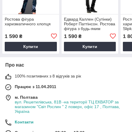
Ростова фігура
Едвард Каллен (Сутінки)
Рост
харизматичного хлопця
Роберт Паттінсон. Ростова
хари
фігура з будь-яким
Slip
зображенням під
1 590
1 590
1 8
₴
₴
замовлення
Купити
Купити
Про нас
100% позитивних з 8 відгуків за рік
Працює з 11.04.2011
м. Полтава
вул. Решетилівська, 81В -на території ТЦ ЕКВАТОР за
магазином "Світ Рослин " 2 поверх, офіс 17 , Полтава,
Україна
Контакти