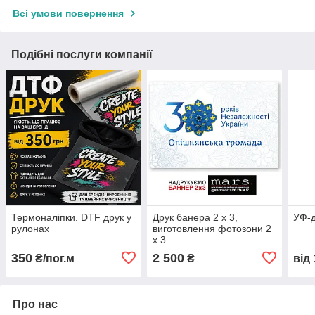
Всі умови повернення
Подібні послуги компанії
Термоналіпки. DTF друк у
Друк банера 2 х 3,
УФ-д
рулонах
виготовлення фотозони 2
х 3
350
2 500
₴/пог.м
₴
від
Про нас