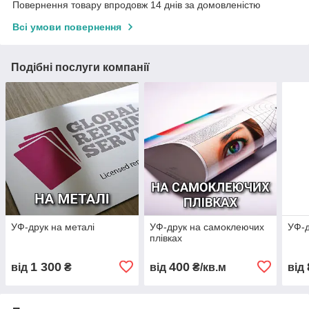
Повернення товару впродовж 14 днів за домовленістю
Всі умови повернення
Подібні послуги компанії
УФ-друк на металі
УФ-друк на самоклеючих
УФ-д
плівках
1 300
400
від
₴
від
₴/кв.м
від