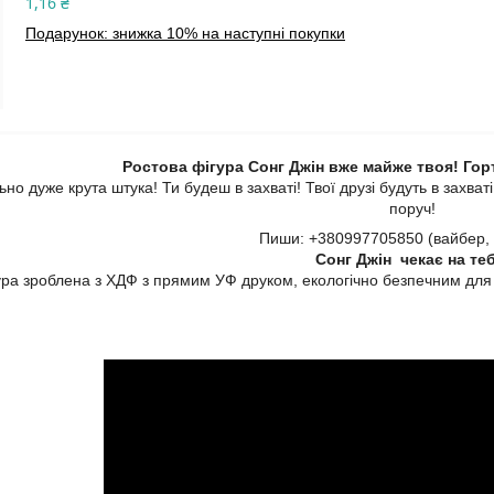
1,16 ₴
Подарунок: знижка 10% на наступні покупки
Ростова фігура Сонг Джін вже майже твоя! Гор
но дуже крута штука! Ти будеш в захваті! Твої друзі будуть в захваті
поруч!
Пиши: +380997705850 (вайбер, 
Сонг Джін чекає на теб
ура зроблена з ХДФ з прямим УФ друком, екологічно безпечним для