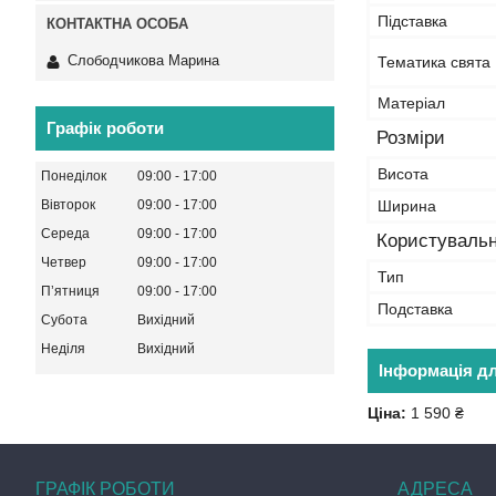
Підставка
Слободчикова Марина
Тематика свята
Матеріал
Графік роботи
Розміри
Висота
Понеділок
09:00
17:00
Ширина
Вівторок
09:00
17:00
Середа
09:00
17:00
Користувальн
Четвер
09:00
17:00
Тип
Пʼятниця
09:00
17:00
Подставка
Субота
Вихідний
Неділя
Вихідний
Інформація д
Ціна:
1 590 ₴
ГРАФІК РОБОТИ