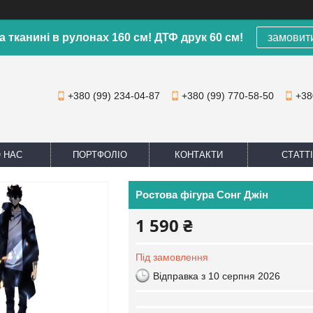
а тканині в рулонах 160 см! ДТФ друк 60 см!
замовит
+380 (99) 234-04-87
+380 (99) 770-58-50
+38
 НАС
ПОРТФОЛІО
КОНТАКТИ
СТАТТІ
Ростова фігура Сонг Джін
1 590 ₴
Під замовлення
Відправка з 10 серпня 2026