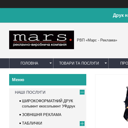
Друк н
РВП «Марс - Реклама»
ГОЛОВНА
ТОВАРИ ТА ПОСЛУГИ
ПРО
НАШІ ПОСЛУГИ
ШИРОКОФОРМАТНИЙ ДРУК
сольвент екосольвент УФдрук
ЗОВНІШНЯ РЕКЛАМА
ТАБЛИЧКИ