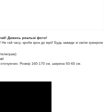
тай! Дивись реальні фото!
! Не гай часу, зроби крок до мрії! Будь завжди зі своїм кумиром
телеграм)
е!
 оточуючих. Розмір 160-170 см, ширина 50-60 см.