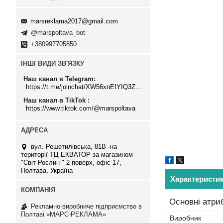
marsreklama2017@gmail.com
@marspoltava_bot
+380997705850
ІНШІ ВИДИ ЗВ'ЯЗКУ
Наш канал в Telegram
https://t.me/joinchat/XW56xnEIYIQ3ZTJi
Наш канал в TikTok
https://www.tiktok.com/@marspoltava
вул. Решетилівська, 81В -на
території ТЦ ЕКВАТОР за магазином
"Світ Рослин " 2 поверх, офіс 17,
Полтава, Україна
Характеристи
Основні атри
Рекламно-виробниче підприємство в
Полтаві «МАРС-РЕКЛАМА»
Виробник