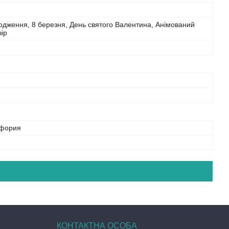
дження, 8 березня, День святого Валентина, Анімований
чір
афория