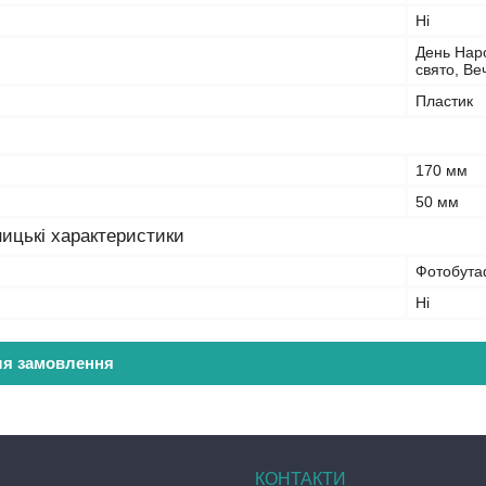
Ні
День Наро
свято, Ве
Пластик
170 мм
50 мм
ицькі характеристики
Фотобут
Ні
ля замовлення