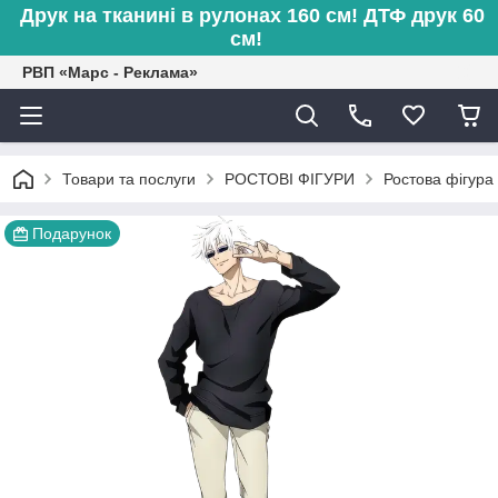
Друк на тканині в рулонах 160 см! ДТФ друк 60
см!
РВП «Марс - Реклама»
Товари та послуги
РОСТОВІ ФІГУРИ
Ростова фігура
Подарунок