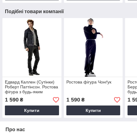
Подібні товари компанії
Едвард Каллен (Сутінки)
Ростова фігура Чонґук
Рост
Роберт Паттінсон. Ростова
Берр
фігура з будь-яким
будь
зображенням під
під 
1 590
1 590
1 5
₴
₴
замовлення
Купити
Купити
Про нас