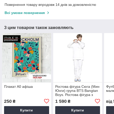
Повернення товару впродовж 14 днів за домовленістю
Всі умови повернення
З цим товаром також замовляють
Плакат А0 афіша
Ростова фігура Сюга (Мин
Футб
Юнги) група BTS Bangtan
мал
Boys. Ростова фігура з
будь-яким зображенням
250
1 590
₴
₴
від
під замовлення
Купити
Купити