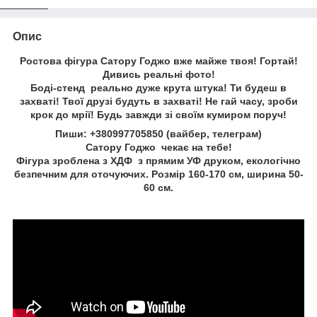
Опис
Ростова фігура Сатору Годжо вже майже твоя! Гортай!
Дивись реальні фото!
Боді-стенд реально дуже крута штука! Ти будеш в
захваті! Твої друзі будуть в захваті! Не гай часу, зроби
крок до мрії! Будь завжди зі своїм кумиром поруч!
Пиши: +380997705850 (вайбер, телеграм)
Сатору Годжо чекає на тебе!
Фігура зроблена з ХДФ з прямим УФ друком, екологічно
безпечним для оточуючих. Розмір 160-170 см, ширина 50-
60 см.