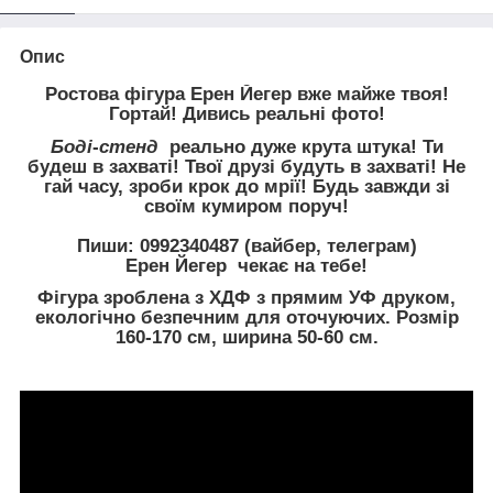
Опис
Ростова фігура Ерен Йегер вже майже твоя!
Гортай! Дивись реальні фото!
Боді
-
стенд
реально дуже крута штука! Ти
будеш в захваті! Твої друзі будуть в захваті! Не
гай часу, зроби крок до мрії! Будь завжди зі
своїм кумиром поруч!
Пиши: 0992340487 (вайбер, телеграм)
Ерен Йегер
чекає на тебе!
Фігура зроблена з ХДФ з прямим УФ друком,
екологічно безпечним для оточуючих. Розмір
160-170 см, ширина 50-60 см.