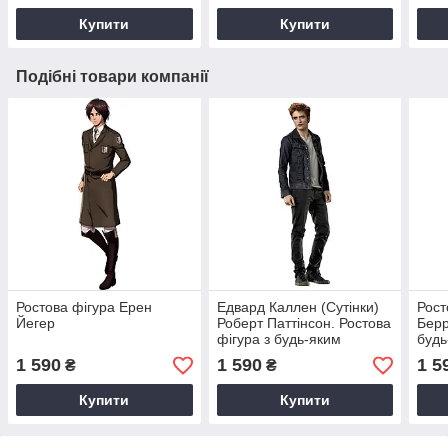
Купити
Купити
Подібні товари компанії
Ростова фігура Ерен
Едвард Каллен (Сутінки)
Рост
Йегер
Роберт Паттінсон. Ростова
Берр
фігура з будь-яким
будь
зображенням під
під 
1 590
1 590
1 5
₴
₴
замовлення
Купити
Купити