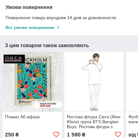
Умови повернення
Повернення товару впродовж 14 днів за домовленістю
Всі умови повернення
З цим товаром також замовляють
Плакат А0 афіша
Ростова фігура Сюга (Мин
Футб
Юнги) група BTS Bangtan
мал
Boys. Ростова фігура з
будь-яким зображенням
250
1 590
₴
₴
від
під замовлення