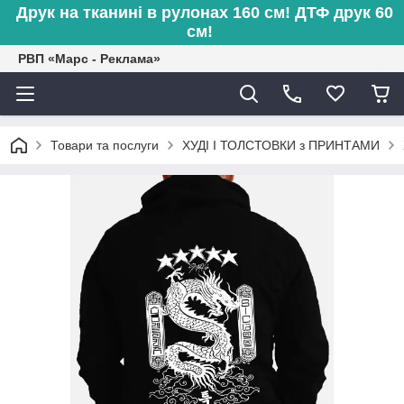
Друк на тканині в рулонах 160 см! ДТФ друк 60
см!
РВП «Марс - Реклама»
Товари та послуги
ХУДІ І ТОЛСТОВКИ з ПРИНТАМИ