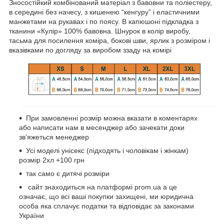
Зносостійкий комбінований матеріал з бавовни та поліестеру,
в середині без начесу, з кишенею “кенгуру” і еластичними
манжетами на рукавах і по поясу. В капюшоні підкладка з
тканини «Кулір» 100% бавовна. Шнурок в колір виробу,
тасьма для посилення коміра, бокові шви, ярлик з розміром і
вказівками по догляду за виробом ззаду на комірі
При замовленні розмір можна вказати в коментарях
або написати нам в месенджер або зачекати доки
зв'яжеться менеджер
Усі моделі унісекс (підходять і чоловікам і жінкам)
розмір 2хл +100 грн
так само є дитячі розміри
сайт знаходиться на платформі prom.ua а це
означає, що всі ваші покупки захищені, ми юридична
особа яка сплачує податки та відповідає за законами
України