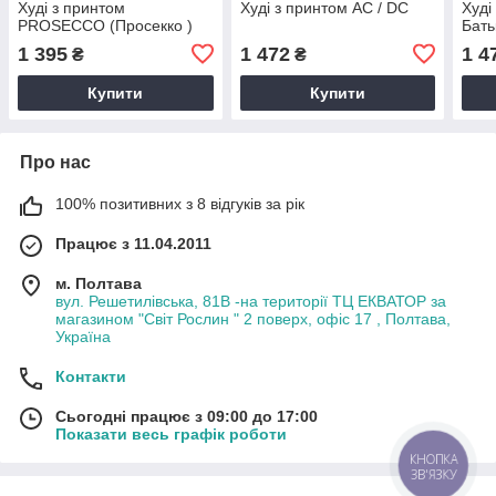
Худі з принтом
Худі з принтом AC / DC
Худі
PROSECCO (Просекко )
Бать
1 395
1 472
1 4
₴
₴
Купити
Купити
Про нас
100% позитивних з 8 відгуків за рік
Працює з 11.04.2011
м. Полтава
вул. Решетилівська, 81В -на території ТЦ ЕКВАТОР за
магазином "Світ Рослин " 2 поверх, офіс 17 , Полтава,
Україна
Контакти
Сьогодні працює з 09:00 до 17:00
Показати весь графік роботи
КНОПКА
ЗВ'ЯЗКУ