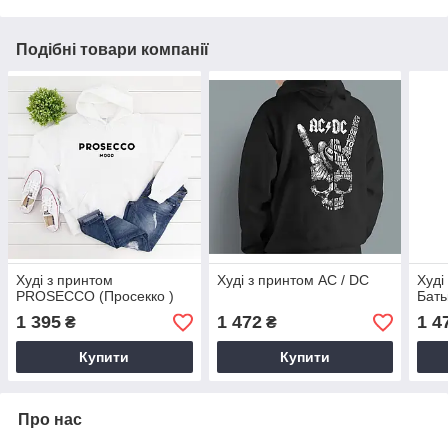
Подібні товари компанії
Худі з принтом
Худі з принтом AC / DC
Худі
PROSECCO (Просекко )
Бать
1 395
1 472
1 4
₴
₴
Купити
Купити
Про нас