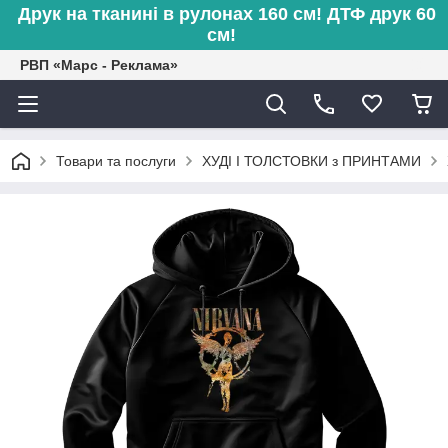
Друк на тканині в рулонах 160 см! ДТФ друк 60
см!
РВП «Марс - Реклама»
Товари та послуги
ХУДІ І ТОЛСТОВКИ з ПРИНТАМИ