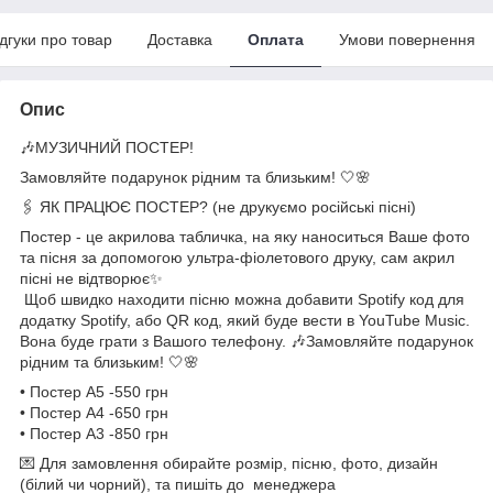
ідгуки про товар
Доставка
Оплата
Умови повернення
Опис
🎶МУЗИЧНИЙ ПОСТЕР!
Замовляйте подарунок рідним та близьким! 🤍🌸
🖇 ЯК ПРАЦЮЄ ПОСТЕР? (не друкуємо російські пісні)
Постер - це акрилова табличка, на яку наноситься Ваше фото
та пісня за допомогою ультра-фіолетового друку, сам акрил
пісні не відтворює✨
Щоб швидко находити пісню можна добавити Spotify код для
додатку Spotify, або QR код, який буде вести в YouTube Music.
Вона буде грати з Вашого телефону. 🎶Замовляйте подарунок
рідним та близьким! 🤍🌸
• Постер А5 -550 грн
• Постер А4 -650 грн
• Постер А3 -850 грн
💌 Для замовлення обирайте розмір, пісню, фото, дизайн
(білий чи чорний), та пишіть до менеджера