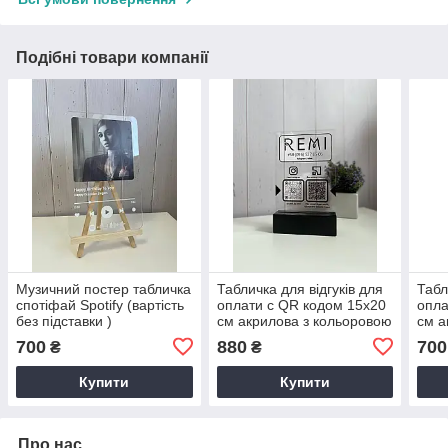
Подібні товари компанії
Музичний постер табличка
Табличка для відгуків для
Табл
спотіфай Spotify (вартість
оплати с QR кодом 15х20
опла
без підставки )
см акрилова з кольоровою
см а
підставкою
підс
700
880
700
₴
₴
Купити
Купити
Про нас