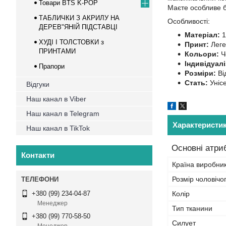
Товари BTS K-POP
Маєте особливе б
ТАБЛИЧКИ З АКРИЛУ НА
Особливості:
ДЕРЕВ"ЯНІЙ ПІДСТАВЦІ
Матеріал:
1
ХУДІ І ТОЛСТОВКИ з
Принт:
Леге
ПРИНТАМИ
Кольори:
Чо
Індивідуалі
Прапори
Розміри:
Ві
Стать:
Унісе
Відгуки
Наш канал в Viber
Наш канал в Telegram
Характеристи
Наш канал в TikTok
Основні атри
Контакти
Країна виробни
Розмір чоловічо
Колір
+380 (99) 234-04-87
Менеджер
Тип тканини
+380 (99) 770-58-50
Силует