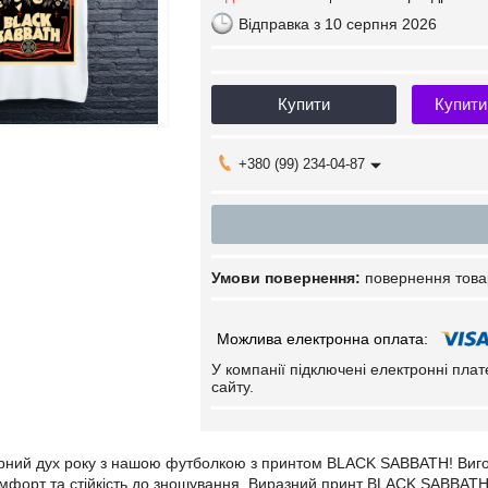
Відправка з 10 серпня 2026
Купити
Купити
+380 (99) 234-04-87
повернення това
У компанії підключені електронні пла
сайту.
арний дух року з нашою футболкою з принтом BLACK SABBATH! Виго
форт та стійкість до зношування. Виразний принт BLACK SABBATH п