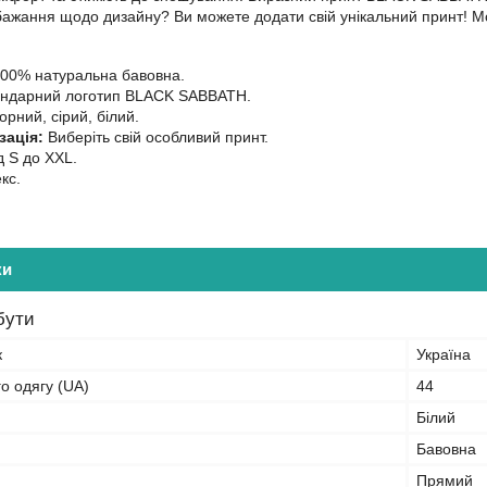
ажання щодо дизайну? Ви можете додати свій унікальний принт! Мод
00% натуральна бавовна.
ндарний логотип BLACK SABBATH.
рний, сірий, білий.
зація:
Виберіть свій особливий принт.
д S до XXL.
кс.
ки
бути
к
Україна
го одягу (UA)
44
Білий
Бавовна
Прямий