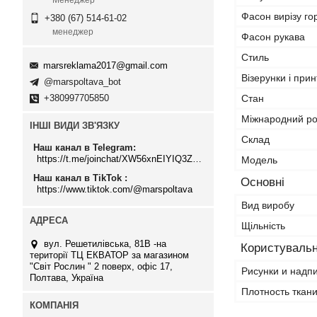
Менеджер
Фасон вирізу г
+380 (67) 514-61-02
менеджер
Фасон рукава
Стиль
marsreklama2017@gmail.com
Візерунки і прин
@marspoltava_bot
+380997705850
Стан
Міжнародний ро
ІНШІ ВИДИ ЗВ'ЯЗКУ
Склад
Наш канал в Telegram
https://t.me/joinchat/XW56xnEIYIQ3ZTJi
Модель
Наш канал в TikTok
Основні
https://www.tiktok.com/@marspoltava
Вид виробу
Щільність
вул. Решетилівська, 81В -на
Користувальн
території ТЦ ЕКВАТОР за магазином
"Світ Рослин " 2 поверх, офіс 17,
Рисунки и надп
Полтава, Україна
Плотность ткан