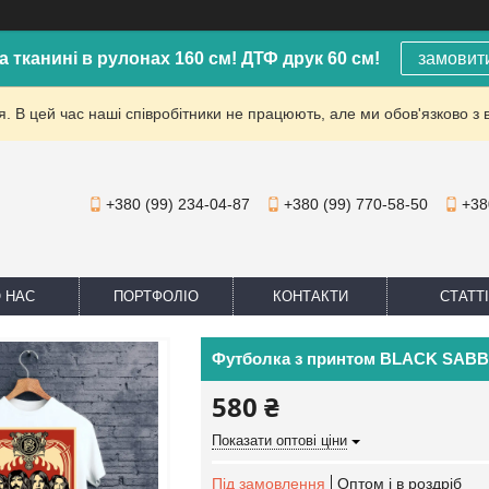
а тканині в рулонах 160 см! ДТФ друк 60 см!
замовит
. В цей час наші співробітники не працюють, але ми обов'язково з 
+380 (99) 234-04-87
+380 (99) 770-58-50
+38
 НАС
ПОРТФОЛІО
КОНТАКТИ
СТАТТІ
Футболка з принтом BLACK SAB
580 ₴
Показати оптові ціни
Під замовлення
Оптом і в роздріб