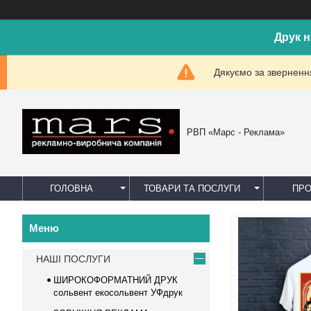
Друк н
Дякуємо за звернення
РВП «Марс - Реклама»
ГОЛОВНА
ТОВАРИ ТА ПОСЛУГИ
ПРО
НАШІ ПОСЛУГИ
ШИРОКОФОРМАТНИЙ ДРУК
сольвент екосольвент УФдрук