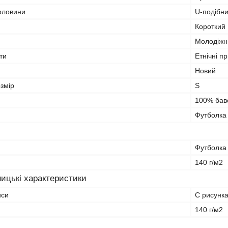
орловини
U-подібн
Короткий
Молодіжн
ти
Етнічні п
Новий
змір
S
100% бав
Футболка
Футболка
140 г/м2
ицькі характеристики
иси
С рисунк
и
140 г/м2