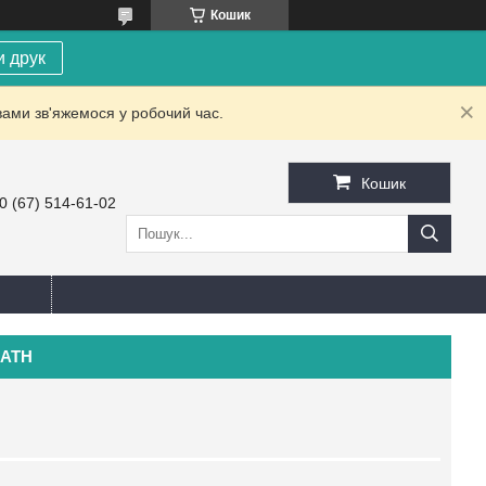
Кошик
и друк
вами зв'яжемося у робочий час.
Кошик
0 (67) 514-61-02
BATH