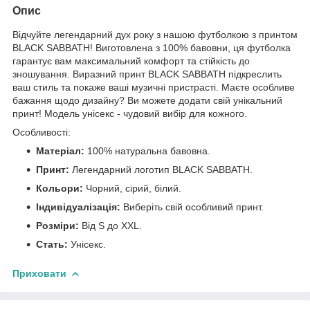
Опис
Відчуйте легендарний дух року з нашою футболкою з принтом
BLACK SABBATH! Виготовлена з 100% бавовни, ця футболка
гарантує вам максимальний комфорт та стійкість до
зношування. Виразний принт BLACK SABBATH підкреслить
ваш стиль та покаже ваші музичні пристрасті. Маєте особливе
бажання щодо дизайну? Ви можете додати свій унікальний
принт! Модель унісекс - чудовий вибір для кожного.
Особливості:
Матеріал:
100% натуральна бавовна.
Принт:
Легендарний логотип BLACK SABBATH.
Кольори:
Чорний, сірий, білий.
Індивідуалізація:
Виберіть свій особливий принт.
Розміри:
Від S до XXL.
Стать:
Унісекс.
Приховати