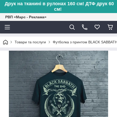
Друк на тканині в рулонах 160 см! ДТФ друк 60
см!
РВП «Марс - Реклама»
Товари та послуги
Футболка з принтом BLACK SABBAT