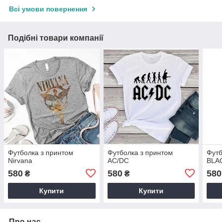
Всі умови повернення
Подібні товари компанії
Футболка з принтом
Футболка з принтом
Футб
Nirvana
AC/DC
BLA
580
580
580
₴
₴
Купити
Купити
Про нас