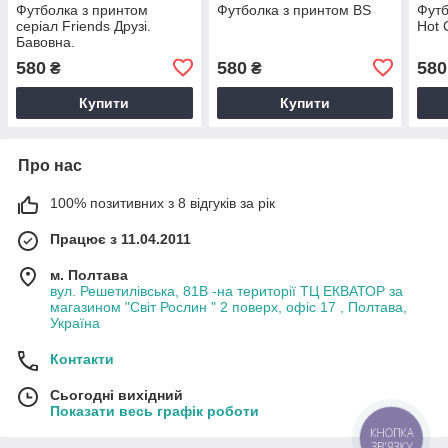
Футболка з принтом
Футболка з принтом BS
Футб
серіал Friends Друзі.
Hot 
Бавовна.
580
580
580
₴
₴
Купити
Купити
Про нас
100% позитивних з 8 відгуків за рік
Працює з 11.04.2011
м. Полтава
вул. Решетилівська, 81В -на території ТЦ ЕКВАТОР за
магазином "Світ Рослин " 2 поверх, офіс 17 , Полтава,
Україна
Контакти
Сьогодні вихідний
Показати весь графік роботи
КНОПКА
ЗВ'ЯЗКУ