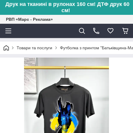
Друк на тканині в рулонах 160 см! ДТФ друк 60
см!
РВП «Марс - Реклама»
Товари та послуги
Футболка з принтом "Батьківщина-Ма