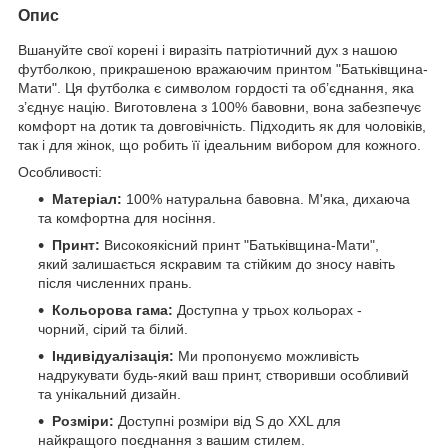
Опис
Вшануйте свої корені і виразіть патріотичний дух з нашою
футболкою, прикрашеною вражаючим принтом "Батьківщина-
Мати". Ця футболка є символом гордості та об’єднання, яка
з’єднує націю. Виготовлена з 100% бавовни, вона забезпечує
комфорт на дотик та довговічність. Підходить як для чоловіків,
так і для жінок, що робить її ідеальним вибором для кожного.
Особливості:
Матеріал:
100% натуральна бавовна. М'яка, дихаюча
та комфортна для носіння.
Принт:
Високоякісний принт "Батьківщина-Мати",
який залишається яскравим та стійким до зносу навіть
після численних прань.
Кольорова гама:
Доступна у трьох кольорах -
чорний, сірий та білий.
Індивідуалізація:
Ми пропонуємо можливість
надрукувати будь-який ваш принт, створивши особливий
та унікальний дизайн.
Розміри:
Доступні розміри від S до XXL для
найкращого поєднання з вашим стилем.