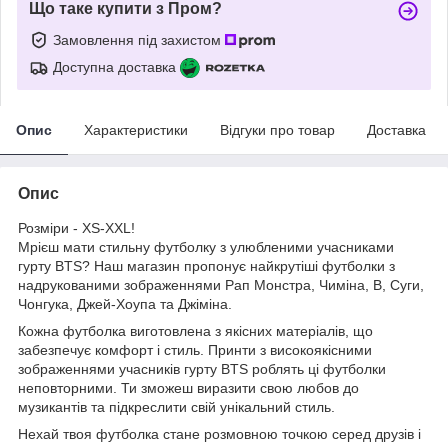
Що таке купити з Пром?
Замовлення під захистом
Доступна доставка
Опис
Характеристики
Відгуки про товар
Доставка
Опис
Розміри - XS-XXL!
Мрієш мати стильну футболку з улюбленими учасниками
гурту BTS? Наш магазин пропонує найкрутіші футболки з
надрукованими зображеннями Рап Монстра, Чиміна, В, Суги,
Чонгука, Джей-Хоупа та Джіміна.
Кожна футболка виготовлена з якісних матеріалів, що
забезпечує комфорт і стиль. Принти з високоякісними
зображеннями учасників гурту BTS роблять ці футболки
неповторними. Ти зможеш виразити свою любов до
музикантів та підкреслити свій унікальний стиль.
Нехай твоя футболка стане розмовною точкою серед друзів і