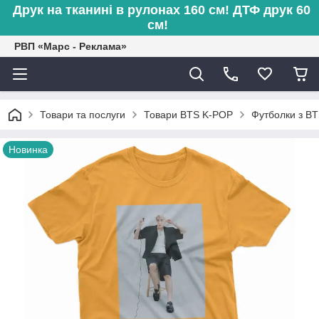
Друк на тканині в рулонах 160 см! ДТФ друк 60
см!
РВП «Марс - Реклама»
Товари та послуги
Товари BTS K-POP
Футболки з B
Новинка