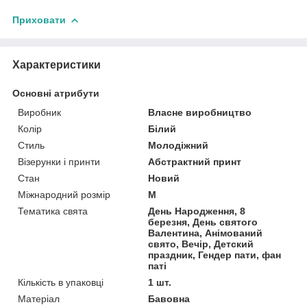
Приховати
Характеристики
Основні атрибути
Виробник
Власне виробництво
Колір
Білий
Стиль
Молодіжний
Візерунки і принти
Абстрактний принт
Стан
Новий
Міжнародний розмір
M
Тематика свята
День Народження, 8
березня, День святого
Валентина, Анімований
свято, Вечір, Детский
праздник, Гендер пати, фан
паті
Кількість в упаковці
1 шт.
Матеріал
Бавовна