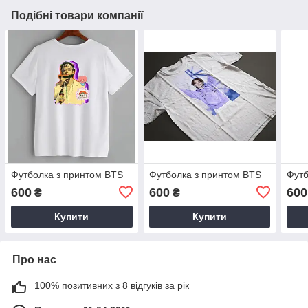
Подібні товари компанії
Футболка з принтом BTS
Футболка з принтом BTS
Футб
600
600
600
₴
₴
Купити
Купити
Про нас
100% позитивних з 8 відгуків за рік