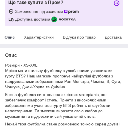
Що таке купити з Пром?
Замовлення під захистом
Доступна доставка
Опис
Характеристики
Відгуки про товар
Доставка
Опис
Розміри - XS-XXL!
Мрієш мати стильну футболку з улюбленими учасниками
гурту BTS? Наш магазин пропонує найкрутіші футболки з
надрукованими зображеннями Рап Монстра, Чиміна, В, Суги,
Чонгука, Джей-Хоупа та Джіміна.
Кожна футболка виготовлена з якісних матеріалів, що
забезпечує комфорт і стиль. Принти з високоякісними
зображеннями учасників гурту BTS роблять ці футболки
неповторними. Ти зможеш виразити свою любов до
музикантів та підкреслити свій унікальний стиль.
Нехай твоя футболка стане розмовною точкою серед друзів і