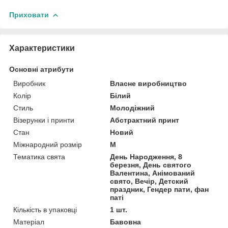
Приховати
Характеристики
Основні атрибути
Виробник
Власне виробництво
Колір
Білий
Стиль
Молодіжний
Візерунки і принти
Абстрактний принт
Стан
Новий
Міжнародний розмір
M
Тематика свята
День Народження, 8
березня, День святого
Валентина, Анімований
свято, Вечір, Детский
праздник, Гендер пати, фан
паті
Кількість в упаковці
1 шт.
Матеріал
Бавовна