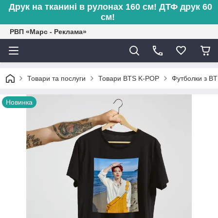
Друк на тканині в рулонах 160 см! ДТФ друк 60
см!
РВП «Марс - Реклама»
Товари та послуги
Товари BTS K-POP
Футболки з B
Новинка