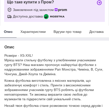
Що таке купити з Пром?
Замовлення під захистом
Доступна доставка
Опис
Характеристики
Відгуки про товар
Доставка
Опис
Розміри - XS-XXL!
Мрієш мати стильну футболку з улюбленими учасниками
гурту BTS? Наш магазин пропонує найкрутіші футболки з
надрукованими зображеннями Рап Монстра, Чиміна, В, Суги,
Чонгука, Джей-Хоупа та Джіміна.
Кожна футболка виготовлена з якісних матеріалів, що
забезпечує комфорт і стиль. Принти з високоякісними
зображеннями учасників гурту BTS роблять ці футболки
неповторними. Ти зможеш виразити свою любов до
музикантів та підкреслити свій унікальний стиль.
Нехай твоя футболка стане розмовною точкою серед друзів і