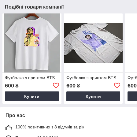
Подібні товари компанії
Футболка з принтом BTS
Футболка з принтом BTS
Футб
600
600
600
₴
₴
Купити
Купити
Про нас
100% позитивних з 8 відгуків за рік