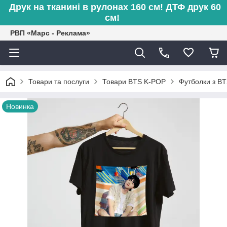
Друк на тканині в рулонах 160 см! ДТФ друк 60
см!
РВП «Марс - Реклама»
Товари та послуги
Товари BTS K-POP
Футболки з B
Новинка