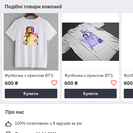
Подібні товари компанії
Футболка з принтом BTS
Футболка з принтом BTS
Футб
600
600
600
₴
₴
Купити
Купити
Про нас
100% позитивних з 8 відгуків за рік