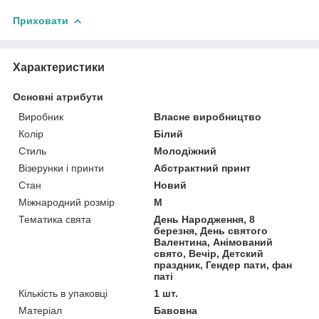
Приховати
Характеристики
Основні атрибути
Виробник
Власне виробництво
Колір
Білий
Стиль
Молодіжний
Візерунки і принти
Абстрактний принт
Стан
Новий
Міжнародний розмір
M
Тематика свята
День Народження, 8
березня, День святого
Валентина, Анімований
свято, Вечір, Детский
праздник, Гендер пати, фан
паті
Кількість в упаковці
1 шт.
Матеріал
Бавовна