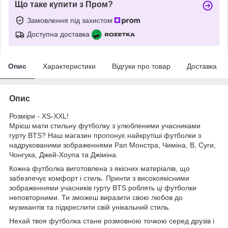
Що таке купити з Пром?
Замовлення під захистом
Доступна доставка
Опис
Характеристики
Відгуки про товар
Доставка
Опис
Розміри - XS-XXL!
Мрієш мати стильну футболку з улюбленими учасниками
гурту BTS? Наш магазин пропонує найкрутіші футболки з
надрукованими зображеннями Рап Монстра, Чиміна, В, Суги,
Чонгука, Джей-Хоупа та Джіміна.
Кожна футболка виготовлена з якісних матеріалів, що
забезпечує комфорт і стиль. Принти з високоякісними
зображеннями учасників гурту BTS роблять ці футболки
неповторними. Ти зможеш виразити свою любов до
музикантів та підкреслити свій унікальний стиль.
Нехай твоя футболка стане розмовною точкою серед друзів і