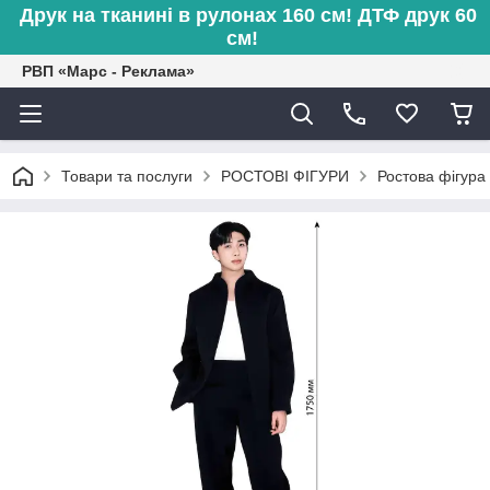
Друк на тканині в рулонах 160 см! ДТФ друк 60
см!
РВП «Марс - Реклама»
Товари та послуги
РОСТОВІ ФІГУРИ
Ростова фігура