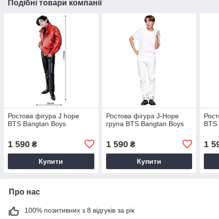
Подібні товари компанії
Ростова фігура J hope
Ростова фігура J-Hope
Рост
BTS Bangtan Boys
група BTS Bangtan Boys
BTS 
1 590
1 590
1 5
₴
₴
Купити
Купити
Про нас
100% позитивних з 8 відгуків за рік