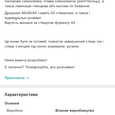
паперова самоклейка, плівка самоклеюча (мат/глянець), а
також ламінація глянцева або матова по бажанню.
Друкуємо А6/А5/А4 і навіть А3 стікерпаки, а також і
індивідуальні розміри.
Вартість вказана за стікерпак формату А3
Це може бути як готовий, повністю завершений стікер так і
стікер з місцем під напис маркером, ручкою.
Нема макету-розробимо!
Є питання? Телефонуйте, все розповімо!
Приховати
Характеристики
Основні
Виробник
Власне виробництво