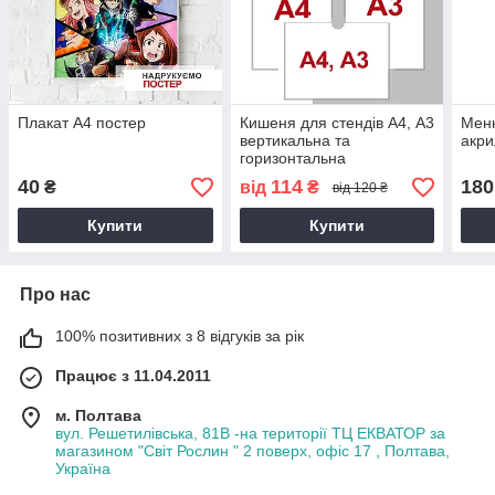
Плакат А4 постер
Кишеня для стендів А4, А3
Мен
вертикальна та
акри
горизонтальна
40
114
180
₴
від
₴
від 120 ₴
Купити
Купити
Про нас
100% позитивних з 8 відгуків за рік
Працює з 11.04.2011
м. Полтава
вул. Решетилівська, 81В -на території ТЦ ЕКВАТОР за
магазином "Світ Рослин " 2 поверх, офіс 17 , Полтава,
Україна