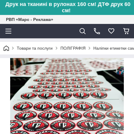
Друк на тканині в рулонах 160 см! ДТФ друк 60
см!
РВП «Марс - Реклама»
Товари та послуги
ПОЛІГРАФІЯ
Наліпки етикетки са