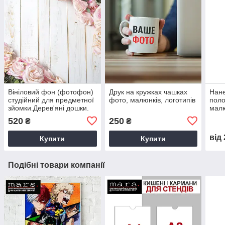
Вініловий фон (фотофон)
Друк на кружках чашках
Нане
студійний для предметної
фото, малюнків, логотипів
поло
зйомки.Дерев'яні дошки.
малю
Білий
поло
520
250
₴
₴
від
Купити
Купити
Подібні товари компанії