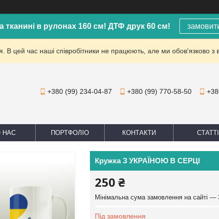
а тканині в рулонах 160 см! ДТФ друк 60 см!
замовит
. В цей час наші співробітники не працюють, але ми обов'язково з 
+380 (99) 234-04-87
+380 (99) 770-58-50
+38
 НАС
ПОРТФОЛІО
КОНТАКТИ
СТАТТІ
Кружка З УКРАЇНОЮ В СЕРЦІ
250 ₴
Мінімальна сума замовлення на сайті — 
Під замовлення