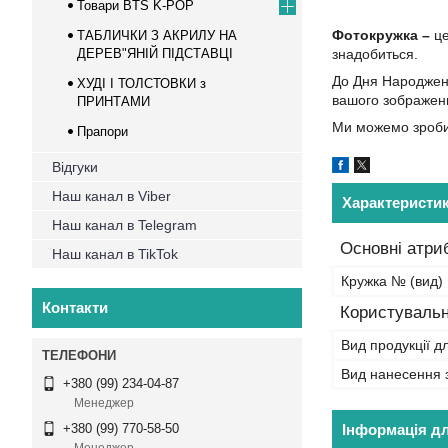
Товари BTS K-POP
Фотокружка –
це
ТАБЛИЧКИ З АКРИЛУ НА
ДЕРЕВ"ЯНІЙ ПІДСТАВЦІ
знадобиться.
До Дня Народженн
ХУДІ І ТОЛСТОВКИ з
вашого зображенн
ПРИНТАМИ
Ми можемо зробит
Прапори
Відгуки
Наш канал в Viber
Характеристи
Наш канал в Telegram
Основні атри
Наш канал в TikTok
Кружка № (вид)
Контакти
Користувальн
Вид продукції д
Вид нанесення 
+380 (99) 234-04-87
Менеджер
Інформація д
+380 (99) 770-58-50