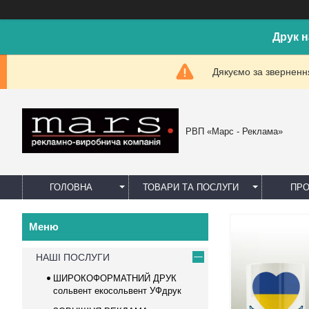
Друк н
Дякуємо за звернення
РВП «Марс - Реклама»
ГОЛОВНА
ТОВАРИ ТА ПОСЛУГИ
ПРО
НАШІ ПОСЛУГИ
ШИРОКОФОРМАТНИЙ ДРУК
сольвент екосольвент УФдрук