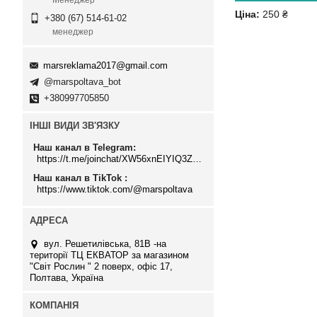
Менеджер
Ціна:
250 ₴
+380 (67) 514-61-02
менеджер
marsreklama2017@gmail.com
@marspoltava_bot
+380997705850
ІНШІ ВИДИ ЗВ'ЯЗКУ
Наш канал в Telegram
https://t.me/joinchat/XW56xnEIYIQ3ZTJi
Наш канал в TikTok
https://www.tiktok.com/@marspoltava
вул. Решетилівська, 81В -на
території ТЦ ЕКВАТОР за магазином
"Світ Рослин " 2 поверх, офіс 17,
Полтава, Україна