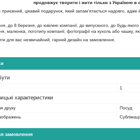
продовжує творити і жити тільки з Україною в
 приємний, цікавий подарунок, який запам'ятається надовго, адже й
я, до 8 березня, до ювілею компанії, до випускного, до будь-якого
я, малюнка, логотипу компанії, фотографії на кухоль або чашку, як
и для вас незвичайний, гарний дизайн на замовлення.
ки
бути
1
ицькі характеристики
ля друку
Посуд
зображень
Сублімаці
ля замовлення