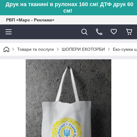
Друк на тканині в рулонах 160 см! ДТФ друк 60
см!
РВП «Марс - Реклама»
Товари та послуги
ШОПЕРИ ЕКОТОРБИ
Еко-сумка 