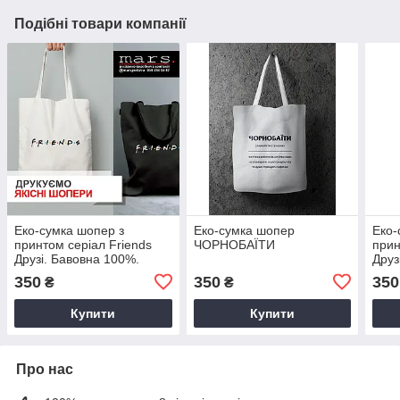
Подібні товари компанії
Еко-сумка шопер з
Еко-сумка шопер
Еко-
принтом серіал Friends
ЧОРНОБАЇТИ
прин
Друзі. Бавовна 100%.
Друз
350
350
350
₴
₴
Купити
Купити
Про нас