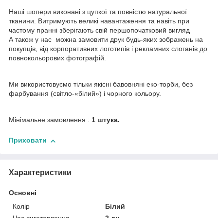
Наші шопери виконані з цупкої та повністю натуральної
тканини. Витримують великі навантаження та навіть при
частому пранні зберігають свій першопочатковий вигляд
А також у нас можна замовити друк будь-яких зображень на
покупців, від корпоративних логотипів і рекламних слоганів до
повнокольорових фотографій.
Ми використовуємо тільки якісні бавовняні еко-торби, без
фарбування (світло-«білий») і чорного кольору.
Мінімальне замовлення :
1 штука.
Приховати
Характеристики
Основні
Колір
Білий
Час виготовлення
2 дн