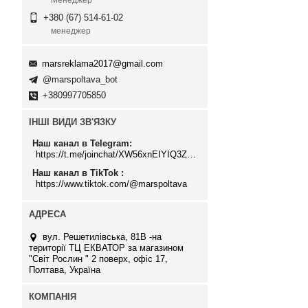
Менеджер
+380 (67) 514-61-02
менеджер
marsreklama2017@gmail.com
@marspoltava_bot
+380997705850
ІНШІ ВИДИ ЗВ'ЯЗКУ
Наш канал в Telegram
https://t.me/joinchat/XW56xnEIYIQ3ZTJi
Наш канал в TikTok
https://www.tiktok.com/@marspoltava
вул. Решетилівська, 81В -на
території ТЦ ЕКВАТОР за магазином
"Світ Рослин " 2 поверх, офіс 17,
Полтава, Україна