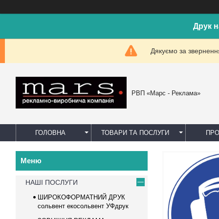
Друк н
Дякуємо за звернення
РВП «Марс - Реклама»
ГОЛОВНА
ТОВАРИ ТА ПОСЛУГИ
ПРО
НАШІ ПОСЛУГИ
ШИРОКОФОРМАТНИЙ ДРУК
сольвент екосольвент УФдрук