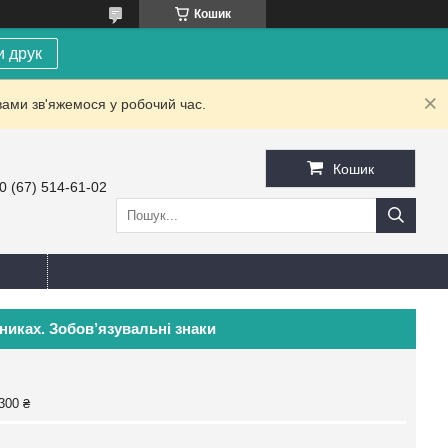
Кошик
и друк
вами зв'яжемося у робочий час.
Кошик
0 (67) 514-61-02
никах. Зобов’язувальні знаки
300 ₴