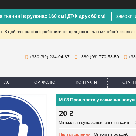
а тканині в рулонах 160 см! ДТФ друк 60 см!
замовит
. В цей час наші співробітники не працюють, але ми обов'язково з 
+380 (99) 234-04-87
+380 (99) 770-58-50
+38
 НАС
ПОРТФОЛІО
КОНТАКТИ
СТАТТІ
M 03 Працювати у захисних навуш
20 ₴
Мінімальна сума замовлення на сайті — 
Під замовлення
Оптом і в роздріб