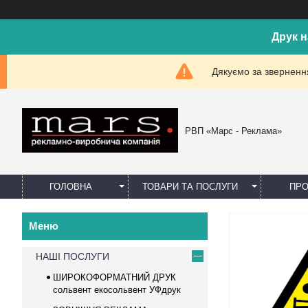
Друк н
Дякуємо за звернення
РВП «Марс - Реклама»
ГОЛОВНА
ТОВАРИ ТА ПОСЛУГИ
ПРО
НАШІ ПОСЛУГИ
ШИРОКОФОРМАТНИЙ ДРУК
сольвент екосольвент УФдрук