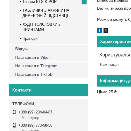
Вінілова наліпка
Товари BTS K-POP
Великі тиражі пр
ТАБЛИЧКИ З АКРИЛУ НА
ДЕРЕВ"ЯНІЙ ПІДСТАВЦІ
Розміри можуть бу
ХУДІ І ТОЛСТОВКИ з
ПРИНТАМИ
Прапори
Характеристи
Відгуки
Користувальн
Наш канал в Viber
Ламінація
Наш канал в Telegram
Наш канал в TikTok
Інформація д
Контакти
Ціна:
25 ₴
+380 (99) 234-04-87
Менеджер
+380 (99) 770-58-50