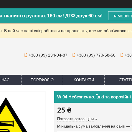
а тканині в рулонах 160 см! ДТФ друк 60 см!
замовит
. В цей час наші співробітники не працюють, але ми обов'язково з 
+380 (99) 234-04-87
+380 (99) 770-58-50
+38
 НАС
ПОРТФОЛІО
КОНТАКТИ
СТАТТІ
W 04 Небезпечно. Їдкі та корозій
25 ₴
Показати оптові ціни
Мінімальна сума замовлення на сайті — 