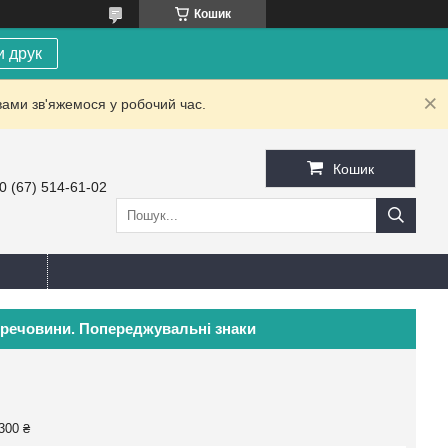
Кошик
и друк
вами зв'яжемося у робочий час.
Кошик
0 (67) 514-61-02
ні речовини. Попереджувальні знаки
300 ₴