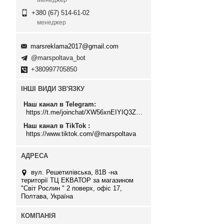
Менеджер
+380 (67) 514-61-02
менеджер
marsreklama2017@gmail.com
@marspoltava_bot
+380997705850
ІНШІ ВИДИ ЗВ'ЯЗКУ
Наш канал в Telegram
https://t.me/joinchat/XW56xnEIYIQ3ZTJi
Наш канал в TikTok
https://www.tiktok.com/@marspoltava
вул. Решетилівська, 81В -на
території ТЦ ЕКВАТОР за магазином
"Світ Рослин " 2 поверх, офіс 17,
Полтава, Україна