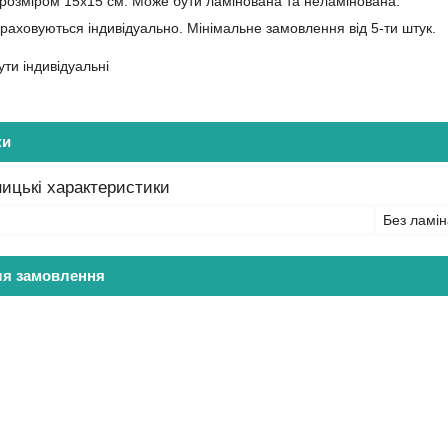
, розміром 15х15 см. Може бути ламінована та неламінована.
ораховуються індивідуально. Мінімальне замовлення від 5-ти штук.
ти індивідуальні
ки
ицькі характеристики
Без ламін
ля замовлення