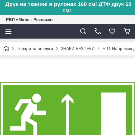
Друк на тканині в рулонах 160 см! ДТФ друк 60
см!
РВП «Марс - Реклама»
Товари та послуги
ЗНАКИ БЕЗПЕКИ
E 11 Напрямок д