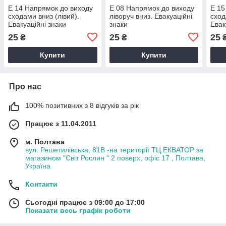
E 14 Напрямок до виходу
E 08 Напрямок до виходу
E 15
сходами вниз (лівий).
ліворуч вниз. Евакуаційні
сход
Евакуаційні знаки
знаки
Евак
25
25
25
₴
₴
Купити
Купити
Про нас
100% позитивних з 8 відгуків за рік
Працює з 11.04.2011
м. Полтава
вул. Решетилівська, 81В -на території ТЦ ЕКВАТОР за
магазином "Світ Рослин " 2 поверх, офіс 17 , Полтава,
Україна
Контакти
Сьогодні працює з 09:00 до 17:00
Показати весь графік роботи