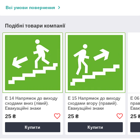
Всі умови повернення
Подібні товари компанії
E 14 Напрямок до виходу
E 15 Напрямок до виходу
E 06
сходами вниз (лівий).
сходами вгору (правий).
прав
Евакуаційні знаки
Евакуаційні знаки
Евак
25
25
25
₴
₴
Купити
Купити