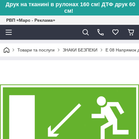
Друк на тканині в рулонах 160 см! ДТФ друк 60
см!
РВП «Марс - Реклама»
Товари та послуги
ЗНАКИ БЕЗПЕКИ
E 08 Напрямок д