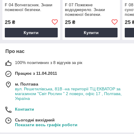
F 04 Вогнегасник. Знаки
F 07 Пожежне
F 0
пожежної безпеки.
вододжерело. Знаки
сухо
пожежної безпеки.
поже
25
25
25
₴
₴
Купити
Купити
Про нас
100% позитивних з 8 відгуків за рік
Працює з 11.04.2011
м. Полтава
вул. Решетилівська, 81В -на території ТЦ ЕКВАТОР за
магазином "Світ Рослин " 2 поверх, офіс 17 , Полтава,
Україна
Контакти
Сьогодні вихідний
Показати весь графік роботи