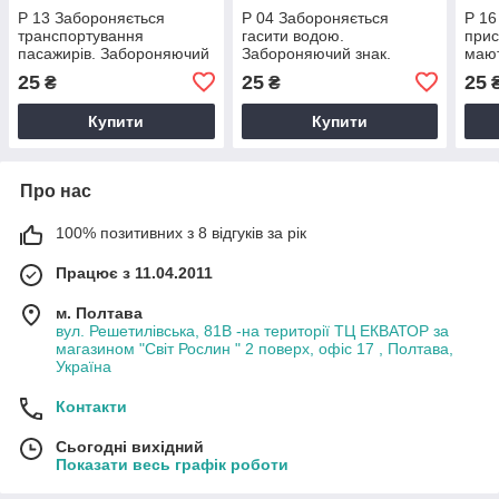
Р 13 Забороняється
Р 04 Забороняється
Р 16
транспортування
гасити водою.
прис
пасажирів. Забороняючий
Забороняючий знак.
мают
знак.
Забо
25
25
25
₴
₴
Купити
Купити
Про нас
100% позитивних з 8 відгуків за рік
Працює з 11.04.2011
м. Полтава
вул. Решетилівська, 81В -на території ТЦ ЕКВАТОР за
магазином "Світ Рослин " 2 поверх, офіс 17 , Полтава,
Україна
Контакти
Сьогодні вихідний
Показати весь графік роботи