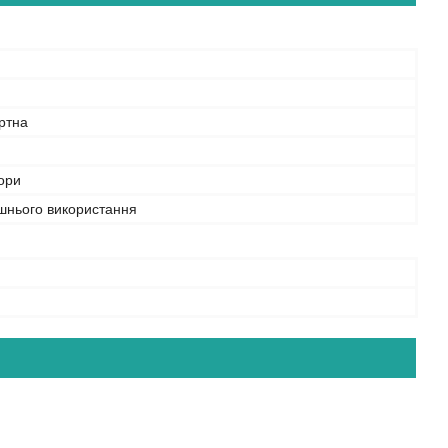
й
ртна
ьори
шнього використання