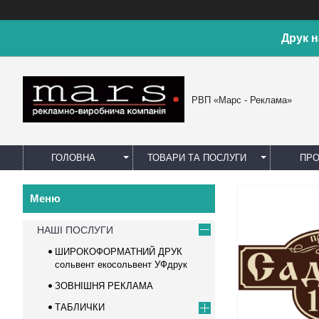
Друк н
РВП «Марс - Реклама»
ГОЛОВНА
ТОВАРИ ТА ПОСЛУГИ
ПРО
НАШІ ПОСЛУГИ
ШИРОКОФОРМАТНИЙ ДРУК
сольвент екосольвент УФдрук
ЗОВНІШНЯ РЕКЛАМА
ТАБЛИЧКИ