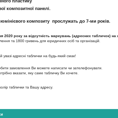
чного пластику
ої композитної панелі.
люмінієвого композиту
прослужать до 7-ми років.
я 2020 року за відсутність маркувань (адресних табличок) на
лення та 1800 гривень для юридичних осіб та організацій.
 увазі адресні таблички на будь-який смак!
обити замовлення Ви можете написати чи зателефонувати.
трібно вказати, яку саме табличку Ви хочете.
колір таблички та Вашу адресу.
ки