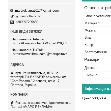
Основні атри
marsreklama2017@gmail.com
Спосіб установк
@marspoltava_bot
+380997705850
Матеріал
Форма
ІНШІ ВИДИ ЗВ'ЯЗКУ
Вид
Наш канал в Telegram
https://t.me/joinchat/XW56xnEIYIQ3ZTJi
Колір
Наш канал в TikTok
Застосування
https://www.tiktok.com/@marspoltava
Розміри
Довжина
вул. Решетилівська, 81В -на
Ширина
території ТЦ ЕКВАТОР за магазином
"Світ Рослин " 2 поверх, офіс 17,
Полтава, Україна
Інформація д
Ціна:
598,50 ₴
Рекламно-виробниче підприємство в
Полтаві «МАРС-РЕКЛАМА»