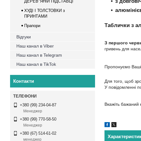
з довгові
ДЕРЕВ"ЯНІЙ ПІДСТАВЦІ
алюмінієв
ХУДІ І ТОЛСТОВКИ з
ПРИНТАМИ
Таблички з а
Прапори
Відгуки
З першого червн
Наш канал в Viber
гривень для насе
Наш канал в Telegram
Наш канал в TikTok
Пропонуємо Вашій
Контакти
Для того, щоб зр
У повідомленні по
Вкажіть бажаний 
+380 (99) 234-04-87
Менеджер
+380 (99) 770-58-50
Менеджер
+380 (67) 514-61-02
Характеристи
менеджер