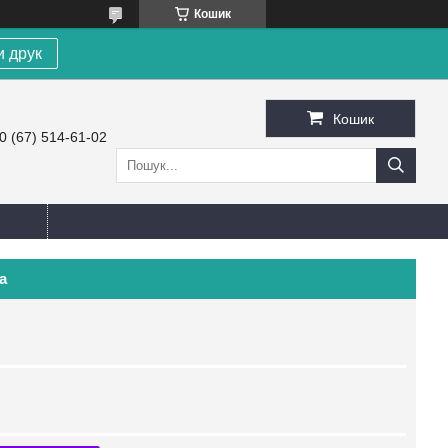
Кошик
и друк
Кошик
0 (67) 514-61-02
а