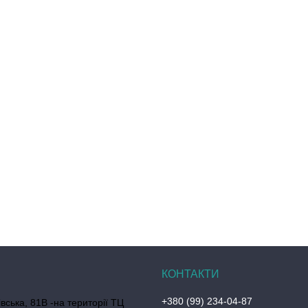
+380 (99) 234-04-87
вська, 81В -на території ТЦ