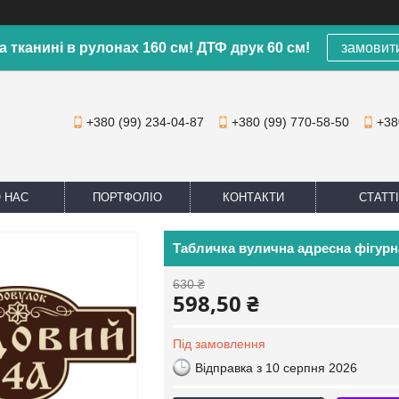
а тканині в рулонах 160 см! ДТФ друк 60 см!
замовит
+380 (99) 234-04-87
+380 (99) 770-58-50
+38
 НАС
ПОРТФОЛІО
КОНТАКТИ
СТАТТІ
Табличка вулична адресна фігурн
630 ₴
598,50 ₴
Під замовлення
Відправка з 10 серпня 2026