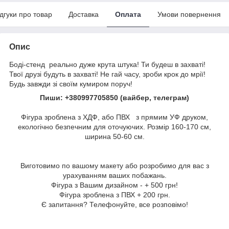
ідгуки про товар
Доставка
Оплата
Умови повернення
Опис
Боді-стенд реально дуже крута штука! Ти будеш в захваті!
Твої друзі будуть в захваті! Не гай часу, зроби крок до мрії!
Будь завжди зі своїм кумиром поруч!
Пиши: +380997705850 (вайбер, телеграм)
Фігура зроблена з ХДФ, або ПВХ з прямим УФ друком,
екологічно безпечним для оточуючих. Розмір 160-170 см,
ширина 50-60 см.
Виготовимо по вашому макету або розробимо для вас з
урахуванням ваших побажань.
Фігура з Вашим дизайном - + 500 грн!
Фігура зроблена з ПВХ + 200 грн.
Є запитання? Телефонуйте, все розповімо!