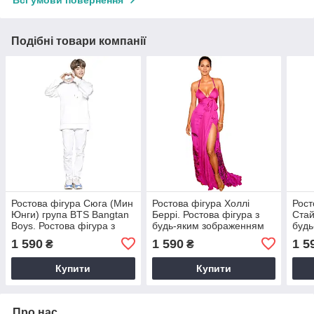
Всі умови повернення
Подібні товари компанії
Ростова фігура Сюга (Мин
Ростова фігура Холлі
Рост
Юнги) група BTS Bangtan
Беррі. Ростова фігура з
Стай
Boys. Ростова фігура з
будь-яким зображенням
будь
будь-яким зображенням
під замовлення
під 
1 590
1 590
1 5
₴
₴
під замовлення
Купити
Купити
Про нас