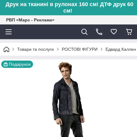
Друк на тканині в рулонах 160 см! ДТФ друк 60
см!
РВП «Марс - Реклама»
Товари та послуги
РОСТОВІ ФІГУРИ
Едвард Каллен 
Подарунок