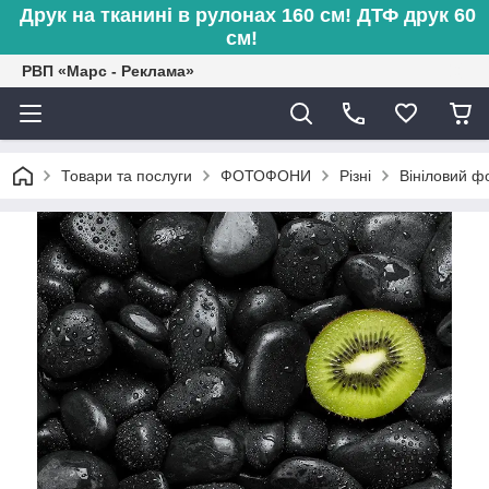
Друк на тканині в рулонах 160 см! ДТФ друк 60
см!
РВП «Марс - Реклама»
Товари та послуги
ФОТОФОНИ
Різні
Вініловий ф