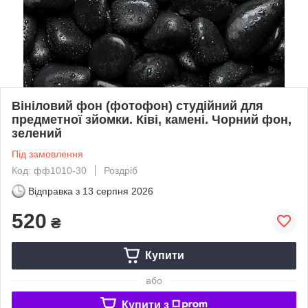
Вініловий фон (фотофон) студійний для
предметної зйомки. Ківі, камені. Чорний фон,
зелений
Під замовлення
Код: фф1010-30
Роздріб
Відправка з
13 серпня 2026
520
₴
Купити
або
Купити з