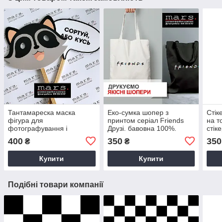
Тантамареска маска
Еко-сумка шопер з
Стік
фігура для
принтом серіал Friends
на т
фотографування і
Друзі. бавовна 100%.
стік
табличка з текстом на
400
350
350
₴
₴
паличці для фотосесії
Купити
Купити
Подібні товари компанії