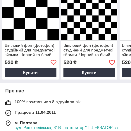
Вініловий фон (фотофон)
Вініловий фон (фотофон)
Віні
студійний для предметної
студійний для предметної
студ
зйомки. Чорний та білий.
зйомки. Чорний та білий.
зйом
Шахівниця
Мала шахівниця, дошка
520
520
520
₴
₴
для шахів
Купити
Купити
Про нас
100% позитивних з 8 відгуків за рік
Працює з 11.04.2011
м. Полтава
вул. Решетилівська, 81В -на території ТЦ ЕКВАТОР за