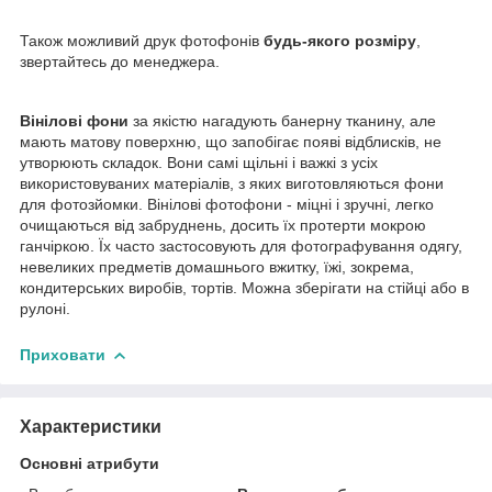
Також можливий друк фотофонів
будь-якого розміру
,
звертайтесь до менеджера.
Вінілові фони
за якістю нагадують банерну тканину, але
мають матову поверхню, що запобігає появі відблисків, не
утворюють складок. Вони самі щільні і важкі з усіх
використовуваних матеріалів, з яких виготовляються фони
для фотозйомки. Вінілові фотофони - міцні і зручні, легко
очищаються від забруднень, досить їх протерти мокрою
ганчіркою. Їх часто застосовують для фотографування одягу,
невеликих предметів домашнього вжитку, їжі, зокрема,
кондитерських виробів, тортів. Можна зберігати на стійці або в
рулоні.
Приховати
Характеристики
Основні атрибути