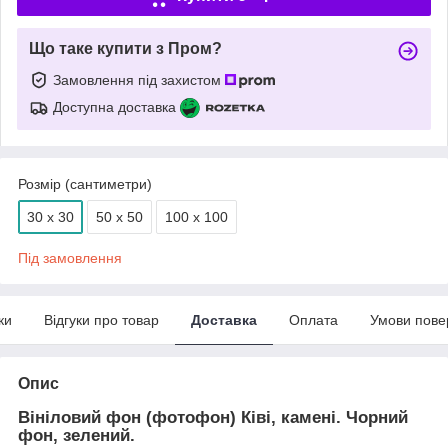
Що таке купити з Пром?
Замовлення під захистом
Доступна доставка
Розмір (сантиметри)
30 х 30
50 х 50
100 х 100
Під замовлення
ки
Відгуки про товар
Доставка
Оплата
Умови пове
Опис
Вініловий фон (фотофон) Ківі, камені. Чорний
фон, зелений.