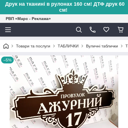
Друк на тканині в рулонах 160 см! ДТФ друк 60
см!
РВП «Марс - Реклама»
Товари та послуги
ТАБЛИЧКИ
Вуличні таблички
Т
–5%