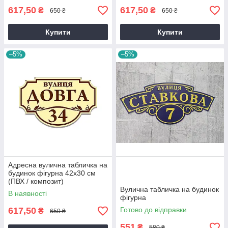
617,50
617,50
₴
₴
650 ₴
650 ₴
Купити
Купити
–5%
–5%
Адресна вулична табличка на
будинок фігурна 42х30 см
(ПВХ / композит)
Вулична табличка на будинок
В наявності
фігурна
617,50
Готово до відправки
₴
650 ₴
551
₴
580 ₴