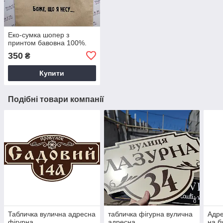
Еко-сумка шопер з
принтом бавовна 100%.
350
₴
Купити
Подібні товари компанії
Табличка вулична адресна
табличка фігурна вулична
Адре
фігурна
адресна
на б