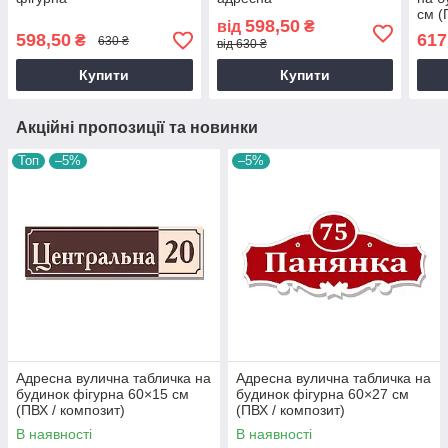
см (
598,50
від
₴
598,50
617
₴
630 ₴
від 630 ₴
Купити
Купити
Акційні пропозиції та новинки
Топ
–5%
–5%
Адресна вулична табличка на
Адресна вулична табличка на
будинок фігурна 60×15 см
будинок фігурна 60×27 см
(ПВХ / композит)
(ПВХ / композит)
В наявності
В наявності