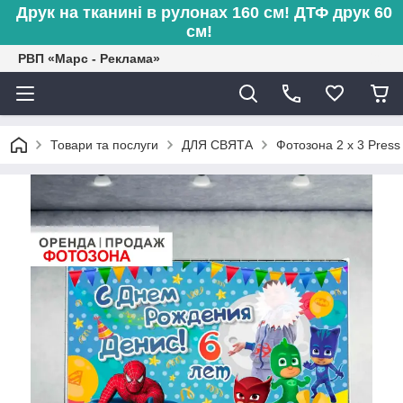
Друк на тканині в рулонах 160 см! ДТФ друк 60
см!
РВП «Марс - Реклама»
Товари та послуги
ДЛЯ СВЯТА
Фотозона 2 х 3 Pres