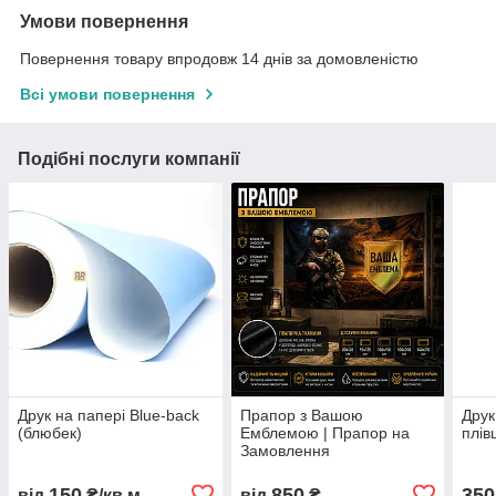
Умови повернення
Повернення товару впродовж 14 днів за домовленістю
Всі умови повернення
Подібні послуги компанії
Друк на папері Blue-back
Прапор з Вашою
Друк
(блюбек)
Емблемою | Прапор на
плів
Замовлення
150
850
350
від
₴/кв.м
від
₴