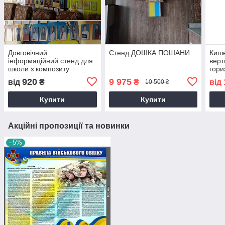
Довговічний
Стенд ДОШКА ПОШАНИ
Кише
інформаційний стенд для
верт
школи з композиту
гори
920
9 975
від
₴
₴
від
10 500 ₴
Купити
Купити
Акційні пропозиції та новинки
–5%