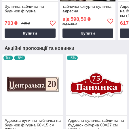
Вулична табличка на
табличка фігурна вулична
Адре
будинок фігурна
адресна
на б
см (
598,50
від
₴
703
617
₴
740 ₴
від 630 ₴
Купити
Купити
Акційні пропозиції та новинки
Топ
–5%
–5%
Адресна вулична табличка на
Адресна вулична табличка на
будинок фігурна 60×15 см
будинок фігурна 60×27 см