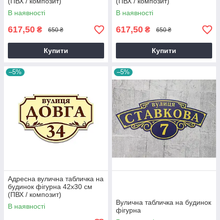
(ПВХ / композит)
(ПВХ / композит)
В наявності
В наявності
617,50
617,50
₴
₴
650 ₴
650 ₴
Купити
Купити
–5%
–5%
Адресна вулична табличка на
будинок фігурна 42х30 см
(ПВХ / композит)
Вулична табличка на будинок
В наявності
фігурна